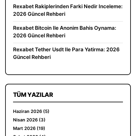
Rexabet Rakiplerinden Farki Nedir Inceleme:
2026 Güncel Rehberi
Rexabet Bitcoin Ile Anonim Bahis Oynama:
2026 Güncel Rehberi
Rexabet Tether Usdt Ile Para Yatirma: 2026
Güncel Rehberi
TÜM YAZILAR
Haziran 2026 (5)
Nisan 2026 (3)
Mart 2026 (19)