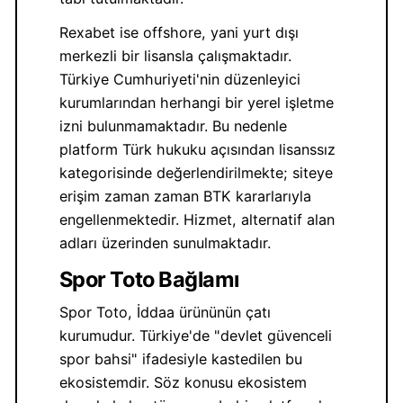
Rexabet ise offshore, yani yurt dışı
merkezli bir lisansla çalışmaktadır.
Türkiye Cumhuriyeti'nin düzenleyici
kurumlarından herhangi bir yerel işletme
izni bulunmamaktadır. Bu nedenle
platform Türk hukuku açısından lisanssız
kategorisinde değerlendirilmekte; siteye
erişim zaman zaman BTK kararlarıyla
engellenmektedir. Hizmet, alternatif alan
adları üzerinden sunulmaktadır.
Spor Toto Bağlamı
Spor Toto, İddaa ürününün çatı
kurumudur. Türkiye'de "devlet güvenceli
spor bahsi" ifadesiyle kastedilen bu
ekosistemdir. Söz konusu ekosistem