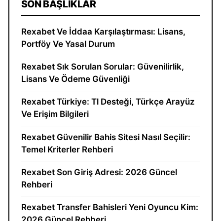
SON BAŞLIKLAR
Rexabet Ve İddaa Karşılaştırması: Lisans,
Portföy Ve Yasal Durum
Rexabet Sık Sorulan Sorular: Güvenilirlik,
Lisans Ve Ödeme Güvenliği
Rexabet Türkiye: Tl Desteği, Türkçe Arayüz
Ve Erişim Bilgileri
Rexabet Güvenilir Bahis Sitesi Nasıl Seçilir:
Temel Kriterler Rehberi
Rexabet Son Giriş Adresi: 2026 Güncel
Rehberi
Rexabet Transfer Bahisleri Yeni Oyuncu Kim:
2026 Güncel Rehberi