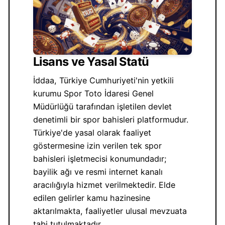
Lisans ve Yasal Statü
İddaa, Türkiye Cumhuriyeti'nin yetkili
kurumu Spor Toto İdaresi Genel
Müdürlüğü tarafından işletilen devlet
denetimli bir spor bahisleri platformudur.
Türkiye'de yasal olarak faaliyet
göstermesine izin verilen tek spor
bahisleri işletmecisi konumundadır;
bayilik ağı ve resmi internet kanalı
aracılığıyla hizmet verilmektedir. Elde
edilen gelirler kamu hazinesine
aktarılmakta, faaliyetler ulusal mevzuata
tabi tutulmaktadır.