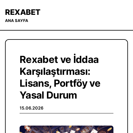
REXABET
ANA SAYFA
Rexabet ve İddaa
Karşılaştırması:
Lisans, Portföy ve
Yasal Durum
15.06.2026