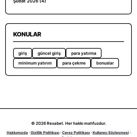
Şubat 2026 (4)
KONULAR
giriş
güncel giriş
para yatırma
minimum yatırım
para çekme
bonuslar
© 2026 Rexabet. Her hakkı mahfuzdur.
Hakkımızda
·
Gizlilik Politikası
·
Çerez Politikası
·
Kullanıcı Sözleşmesi
·