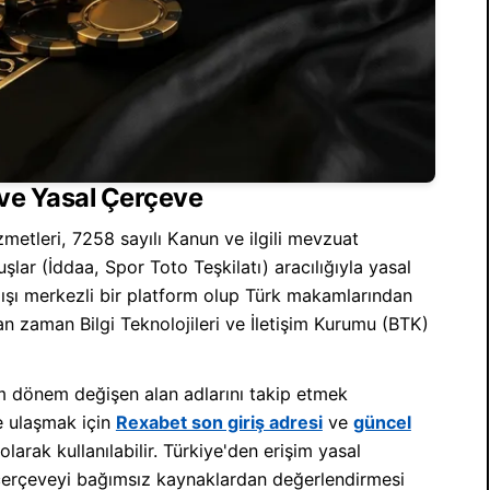
 ve Yasal Çerçeve
metleri, 7258 sayılı Kanun ve ilgili mevzuat
şlar (İddaa, Spor Toto Teşkilatı) aracılığıyla yasal
dışı merkezli bir platform olup Türk makamlarından
n zaman Bilgi Teknolojileri ve İletişim Kurumu (BTK)
em dönem değişen alan adlarını takip etmek
ne ulaşmak için
Rexabet son giriş adresi
ve
güncel
larak kullanılabilir. Türkiye'den erişim yasal
bu çerçeveyi bağımsız kaynaklardan değerlendirmesi