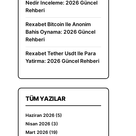
Nedir Inceleme: 2026 Güncel
Rehberi
Rexabet Bitcoin Ile Anonim
Bahis Oynama: 2026 Güncel
Rehberi
Rexabet Tether Usdt Ile Para
Yatirma: 2026 Güncel Rehberi
TÜM YAZILAR
Haziran 2026 (5)
Nisan 2026 (3)
Mart 2026 (19)