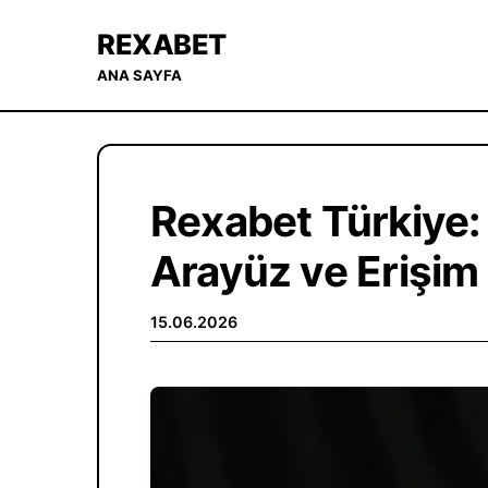
REXABET
ANA SAYFA
Rexabet Türkiye:
Arayüz ve Erişim B
15.06.2026