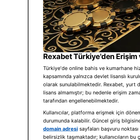
Rexabet Türkiye'den Erişim
Türkiye'de online bahis ve kumarhane hiz
kapsamında yalnızca devlet lisanslı kurulu
olarak sunulabilmektedir. Rexabet, yurt 
lisans almamıştır; bu nedenle erişim zama
tarafından engellenebilmektedir.
Kullanıcılar, platforma erişmek için dön
durumunda kalabilir. Güncel giriş bilgisi
domain adresi
sayfaları başvuru noktası o
belirsizlik taşımaktadır; kullanıcıların 